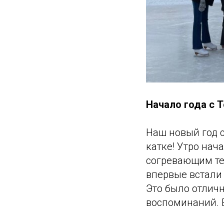
Начало года с Т
Наш новый год с
катке! Утро нач
согревающим те
впервые встали
Это было отлич
воспоминаний. В