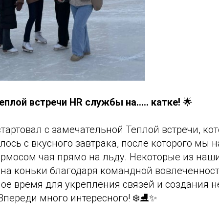
еплой встречи HR службы на..... катке!
🌟
тартовал с замечательной Теплой встречи, ко
алось с вкусного завтрака, после которого мы
рмосом чая прямо на льду. Некоторые из наш
 на коньки благодаря командной вовлеченност
ное время для укрепления связей и создания 
переди много интересного! ❄️⛸️✨