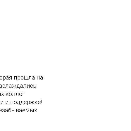
торая прошла на
 наслаждались
их коллег
и и поддержке!
незабываемых